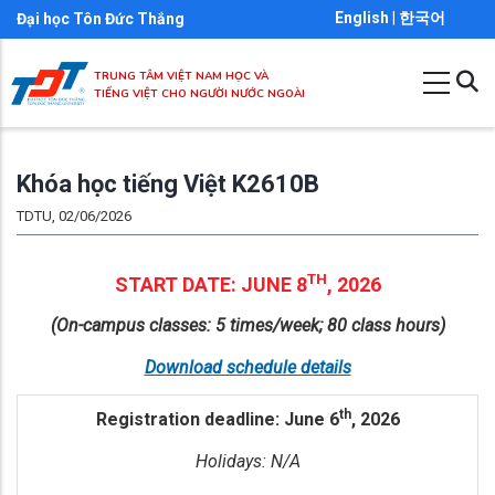
Nhảy
English
|
한국어
Đại học Tôn Đức Thắng
đến
nội
TRUNG TÂM VIỆT NAM HỌC VÀ
TIẾNG VIỆT CHO NGƯỜI NƯỚC NGOÀI
dung
Khóa học tiếng Việt K2610B
TDTU, 02/06/2026
TH
START DATE: JUNE 8
, 2026
(On-campus classes: 5 times/week; 80 class hours)
Download schedule details
th
Registration deadline: June 6
, 2026
Holidays: N/A