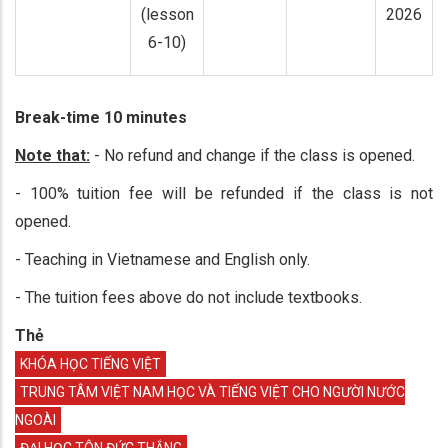
(lesson
2026
6-10)
Break-time 10 minutes
Note that:
- No refund and change if the class is opened.
- 100% tuition fee will be refunded if the class is not
opened.
- Teaching in Vietnamese and English only.
- The tuition fees above do not include textbooks.
Thẻ
KHÓA HỌC TIẾNG VIỆT
TRUNG TÂM VIỆT NAM HỌC VÀ TIẾNG VIỆT CHO NGƯỜI NƯỚC
NGOÀI
ĐẠI HỌC TÔN ĐỨC THẮNG