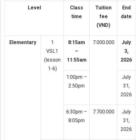
Level
Class
Tuition
End
time
fee
date
(VND)
Elementary
1
8:15am
7.000.000
July
VSL1
–
3,
(lesson
11:55am
2026
1-6)
1:00pm –
July
2:50pm
31,
2026
6:30pm –
7.700.000
July
8:05pm
31,
2026