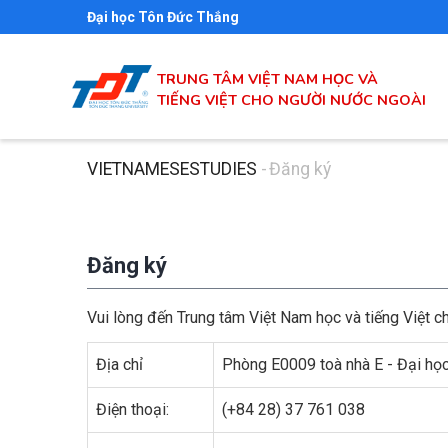
Nhảy
Đại học Tôn Đức Thắng
đến
nội
TRUNG TÂM VIỆT NAM HỌC VÀ
dung
TIẾNG VIỆT CHO NGƯỜI NƯỚC NGOÀI
VIETNAMESESTUDIES
-
Đăng ký
Breadcrumb
Đăng ký
Vui lòng đến Trung tâm Việt Nam học và tiếng Việt 
Địa chỉ
Phòng E0009 toà nhà E - Đại họ
Điện thoại:
(+84 28) 37 761 038