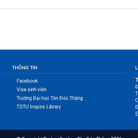
THÔNG TIN
L
T
Facebook
Đ
Visa sinh viên
T
Trường Đại học Tôn Đức Thắng
C
TDTU Inspire Library
Đ
E