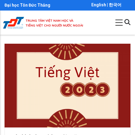
Nhảy
English
|
한국어
Đại học Tôn Đức Thắng
đến
nội
TRUNG TÂM VIỆT NAM HỌC VÀ
TIẾNG VIỆT CHO NGƯỜI NƯỚC NGOÀI
dung