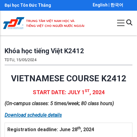
Nhảy
English
|
한국어
Đại học Tôn Đức Thắng
đến
nội
TRUNG TÂM VIỆT NAM HỌC VÀ
TIẾNG VIỆT CHO NGƯỜI NƯỚC NGOÀI
dung
Khóa học tiếng Việt K2412
TDTU, 15/05/2024
VIETNAMESE COURSE K2412
ST
START DATE: JULY 1
, 2024
(On-campus classes: 5 times/week; 80 class hours)
Download schedule details
th
Registration deadline: June 28
, 2024