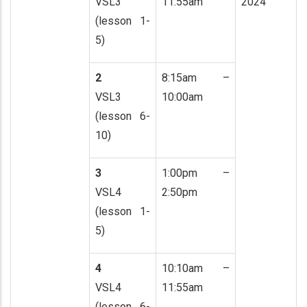
VSL3
11:55am
2024
(lesson 1-
5)
2
8:15am –
VSL3
10:00am
(lesson 6-
10)
3
1:00pm –
VSL4
2:50pm
(lesson 1-
5)
4
10:10am –
VSL4
11:55am
(lesson 6-