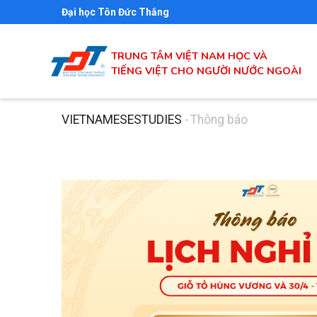
Nhảy
Đại học Tôn Đức Thắng
đến
nội
TRUNG TÂM VIỆT NAM HỌC VÀ
dung
TIẾNG VIỆT CHO NGƯỜI NƯỚC NGOÀI
VIETNAMESESTUDIES
-
Thông báo
Breadcrumb