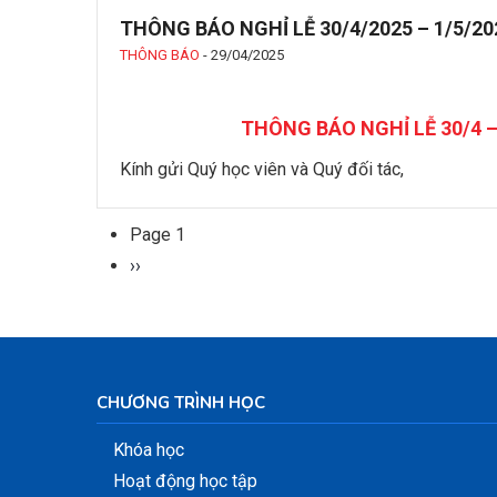
THÔNG BÁO NGHỈ LỄ 30/4/2025 – 1/5/20
THÔNG BÁO
-
29/04/2025
THÔNG BÁO NGHỈ LỄ 30/4 –
Kính gửi Quý học viên và Quý đối tác,
Page 1
Pagination
Next
››
page
CHƯƠNG TRÌNH HỌC
Khóa học
Hoạt động học tập