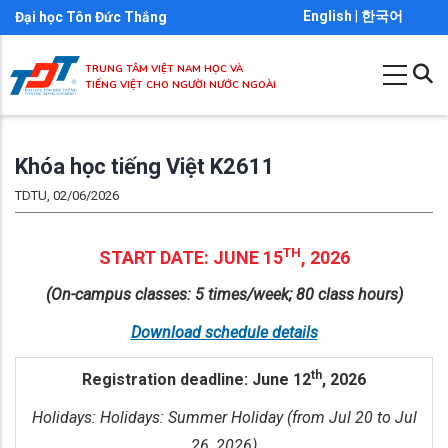
Nhảy
English
|
한국어
Đại học Tôn Đức Thắng
đến
nội
TRUNG TÂM VIỆT NAM HỌC VÀ
TIẾNG VIỆT CHO NGƯỜI NƯỚC NGOÀI
dung
Khóa học tiếng Việt K2611
TDTU, 02/06/2026
TH
START DATE: JUNE 15
, 2026
(On-campus classes: 5 times/week; 80 class hours)
Download schedule details
th
Registration deadline: June 12
, 2026
Holidays: Holidays: Summer Holiday (from Jul 20 to Jul
26, 2026)