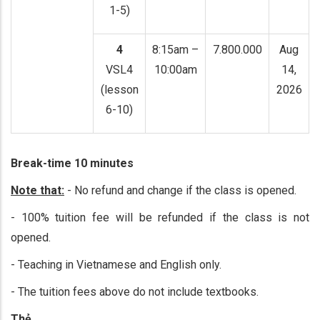
1-5)
4
8:15am –
7.800.000
Aug
VSL4
10:00am
14,
(lesson
2026
6-10)
Break-time 10 minutes
Note that:
- No refund and change if the class is opened.
- 100% tuition fee will be refunded if the class is not
opened.
- Teaching in Vietnamese and English only.
- The tuition fees above do not include textbooks.
Thẻ