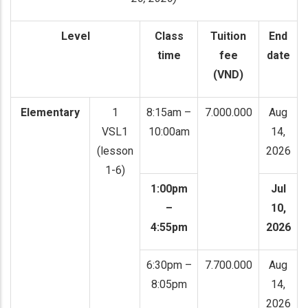
Level
Class
Tuition
End
time
fee
date
(VND)
Elementary
1
8:15am –
7.000.000
Aug
VSL1
10:00am
14,
(lesson
2026
1-6)
1:00pm
Jul
–
10,
4:55pm
2026
6:30pm –
7.700.000
Aug
8:05pm
14,
2026