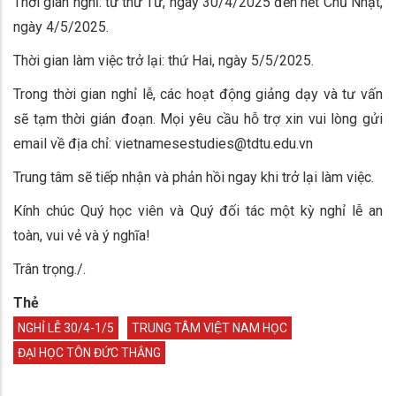
Thời gian nghỉ: từ thứ Tư, ngày 30/4/2025 đến hết Chủ Nhật,
ngày 4/5/2025.
Thời gian làm việc trở lại: thứ Hai, ngày 5/5/2025.
Trong thời gian nghỉ lễ, các hoạt động giảng dạy và tư vấn
sẽ tạm thời gián đoạn. Mọi yêu cầu hỗ trợ xin vui lòng gửi
email về địa chỉ: vietnamesestudies@tdtu.edu.vn
Trung tâm sẽ tiếp nhận và phản hồi ngay khi trở lại làm việc.
Kính chúc Quý học viên và Quý đối tác một kỳ nghỉ lễ an
toàn, vui vẻ và ý nghĩa!
Trân trọng./.
Thẻ
NGHỈ LỄ 30/4-1/5
TRUNG TÂM VIỆT NAM HỌC
ĐẠI HỌC TÔN ĐỨC THẮNG