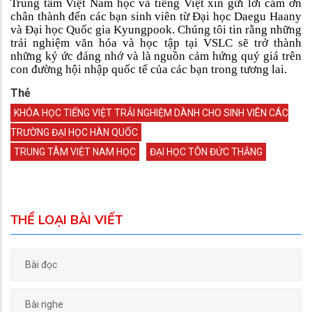
Trung tâm Việt Nam học và tiếng Việt xin gửi lời cảm ơn
chân thành đến các bạn sinh viên từ Đại học Daegu Haany
và Đại học Quốc gia Kyungpook. Chúng tôi tin rằng những
trải nghiệm văn hóa và học tập tại VSLC sẽ trở thành
những ký ức đáng nhớ và là nguồn cảm hứng quý giá trên
con đường hội nhập quốc tế của các bạn trong tương lai.
Thẻ
KHÓA HỌC TIẾNG VIỆT TRẢI NGHIỆM DÀNH CHO SINH VIÊN CÁC
TRƯỜNG ĐẠI HỌC HÀN QUỐC
TRUNG TÂM VIỆT NAM HỌC
ĐẠI HỌC TÔN ĐỨC THẮNG
THỂ LOẠI BÀI VIẾT
Bài đọc
Bài nghe