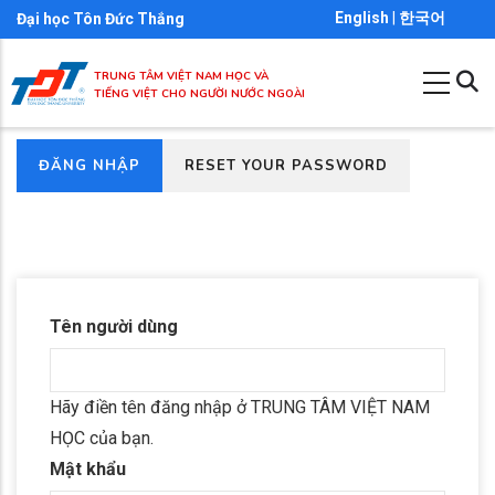
Nhảy
English
|
한국어
Đại học Tôn Đức Thắng
đến
nội
TRUNG TÂM VIỆT NAM HỌC VÀ
TIẾNG VIỆT CHO NGƯỜI NƯỚC NGOÀI
dung
(TAB
ĐĂNG NHẬP
RESET YOUR PASSWORD
Primary
HOẠT
tabs
ĐỘNG)
Tên người dùng
Hãy điền tên đăng nhập ở TRUNG TÂM VIỆT NAM
HỌC của bạn.
Mật khẩu