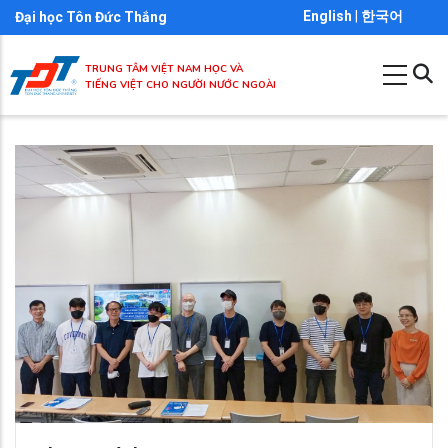
Nhảy
English
|
한국어
Đại học Tôn Đức Thắng
đến
nội
TRUNG TÂM VIỆT NAM HỌC VÀ
TIẾNG VIỆT CHO NGƯỜI NƯỚC NGOÀI
dung