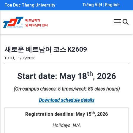
주
Tiếng Việt
|
English
Ton Duc Thang University
요
콘
베트남학과
및 베트남어 센터
텐
츠
로
새로운 베트남어 코스 K2609
건
TDTU, 11/05/2026
너
뛰
th
Start date: May 18
, 2026
기
(On-campus classes: 5 times/week; 80 class hours)
Download schedule details
th
Registration deadline: May 15
, 2026
Holidays: N/A