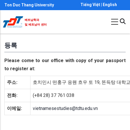
주
Tiếng Việt
|
English
Ton Duc Thang University
요
콘
베트남학과
및 베트남어 센터
텐
츠
등록
로
건
Please come to our office with copy of your passport
너
to register at:
뛰
기
주소
:
호치민시 떤훙구 응웬 흐우 토 19, 똔득탕 대학교 
전화
:
(+84 28) 37 761 038
이메일:
vietnamesestudies@tdtu.edu.vn