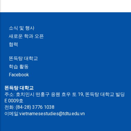
소식 및 행사
새로운 학과 오픈
협력
똔득탕 대학교
학습 활동
Facebook
똔득탕 대학교
주소: 호치민시 떤훙구 응웬 흐우 토 19, 똔득탕 대학교 빌딩
E 0009호
전화: (84-28) 3776 1038
이메일:vietnamesestudies@tdtu.edu.vn