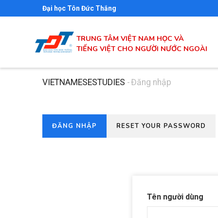
Nhảy
Đại học Tôn Đức Thắng
đến
nội
TRUNG TÂM VIỆT NAM HỌC VÀ
dung
TIẾNG VIỆT CHO NGƯỜI NƯỚC NGOÀI
VIETNAMESESTUDIES
-
Đăng nhập
Breadcrumb
(TAB
ĐĂNG NHẬP
RESET YOUR PASSWORD
Primary
HOẠT
tabs
ĐỘNG)
Tên người dùng