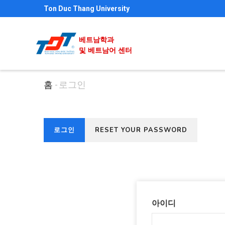
주
Ton Duc Thang University
요
콘
베트남학과
텐
및 베트남어 센터
츠
로
홈
-
로그인
이
건
동
너
경
뛰
(활
로그인
RESET YOUR PASSWORD
기
로
기
성
본
탭)
탭
아이디