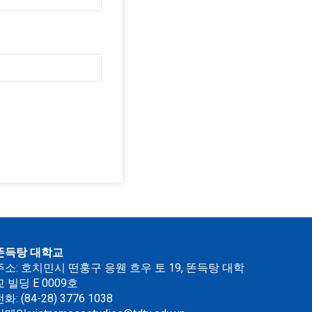
똔득탕 대학교
주소: 호치민시 떤훙구 응웬 흐우 토 19, 똔득탕 대학
교 빌딩 E 0009호
화: (84-28) 3776 1038