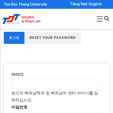
주
Tiếng Việt
|
English
Ton Duc Thang University
요
콘
베트남학과
및 베트남어 센터
텐
츠
(활
로그인
RESET YOUR PASSWORD
로
기
성
건
본
탭)
너
탭
뛰
기
아이디
당신의 베트남학과 및 베트남어 센터 아이디를 입
력하십시오
비밀번호